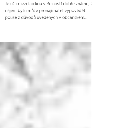
důvodu ve výpovědi z nájmu
bytu
Je už i mezi laickou veřejností dobře známo, že
nájem bytu může pronajímatel vypovědět
pouze z důvodů uvedených v občanském
zákoníku...